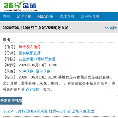
首页
|
足球直播
|
NBA直播
|
篮球直播
|
欧洲杯直播
2026年06月10日芬兰女足VS葡萄牙女足
<<返回
直播
【信号】
等待发布信号
【分类】
世女欧预直播
【球队】
芬兰女足vs葡萄牙女足
【时间】
2026年06月10日 01:00
【录像】
NBA录像
足球录像
【提示】
2026年06月10日 01:00 芬兰女足vs葡萄牙女足
视频直播，
比分直播，文字直播，录像，集锦 。 开赛前后都会不断更新信号，查
看最新信号请
点此刷新
页面。
最新相关视频
2025年3月12日NBA常规赛 雄鹿vs步行者 全场录像回放