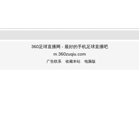
360足球直播网 - 最好的手机足球直播吧
m.360zuqiu.com
广告联系
收藏本站
电脑版