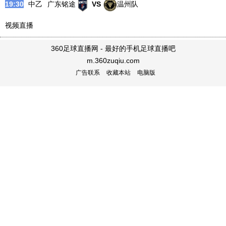
19:30
中乙
广东铭途
VS
温州队
视频直播
360足球直播网 - 最好的手机足球直播吧
m.360zuqiu.com
广告联系
收藏本站
电脑版